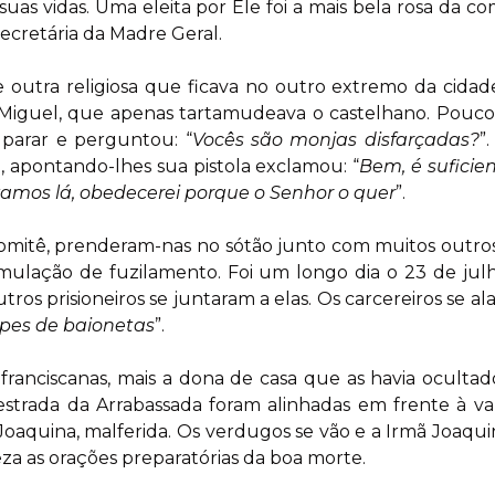
s vidas. Uma eleita por Ele foi a mais bela rosa da 
secretária da Madre Geral.
de outra religiosa que ficava no outro extremo da cidad
guel, que apenas tartamudeava o castelhano. Pouco de
z parar e perguntou: “
Vocês são monjas disfarçadas?
”
a, apontando-lhes sua pistola exclamou: “
Bem, é suficie
amos lá, obedecerei porque o Senhor o quer
”.
o comitê, prenderam-nas no sótão junto com muitos outros
 simulação de fuzilamento. Foi um longo dia o 23 de ju
outros prisioneiros se juntaram a elas. Os carcereiros se 
lpes de baionetas
”.
franciscanas, mais a dona de casa que as havia ocultad
estrada da Arrabassada foram alinhadas em frente à va
Joaquina, malferida. Os verdugos se vão e a Irmã Joaqui
za as orações preparatórias da boa morte.