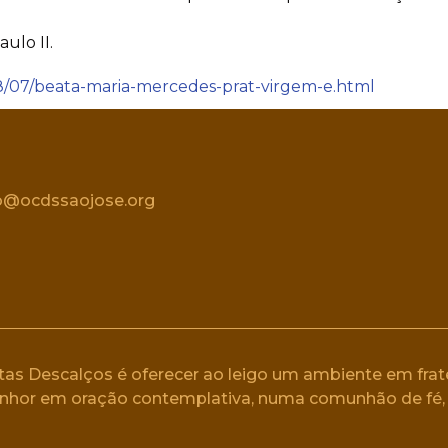
ulo II.
18/07/beata-maria-mercedes-prat-virgem-e.html
o@ocdssaojose.org
as Descalços é oferecer ao leigo um ambiente em frate
Senhor em oração contemplativa, numa comunhão de fé, 