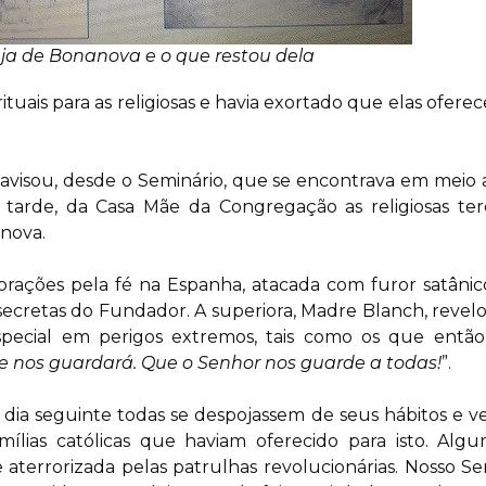
eja de Bonanova e o que restou dela
rituais para as religiosas e havia exortado que elas ofer
avisou, desde o Seminário, que se encontrava em meio 
da tarde, da Casa Mãe da Congregação as religiosas ter
anova.
rações pela fé na Espanha, atacada com furor satânico 
s secretas do Fundador. A superiora, Madre Blanch, rev
pecial em perigos extremos, tais como os que então 
e nos guardará. Que o Senhor nos guarde a todas!
”.
 dia seguinte todas se despojassem de seus hábitos e v
amílias católicas que haviam oferecido para isto. Alg
terrorizada pelas patrulhas revolucionárias. Nosso Sen