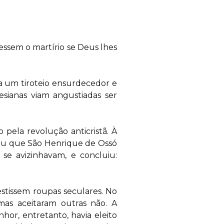
ecessem o martírio se Deus lhes
a um tiroteio ensurdecedor e
esianas viam angustiadas ser
pela revolução anticristã. À
elou que São Henrique de Ossó
se avizinhavam, e concluiu:
estissem roupas seculares. No
umas aceitaram outras não. A
hor, entretanto, havia eleito