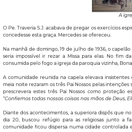
A igr
O Pe. Traveria S.J. acabava de pregar os exercícios espi
concedesse esta graça. Mercedes se ofereceu.
Na manhã de domingo, 19 de julho de 1936, o capelão 
seria impossível ir rezar a Missa para elas. No fim 
consumida pelo fogo a igreja da paroquia vizinha, Bon
A comunidade reunida na capela elevava insistentes o
meia noite rezaram os três Pai Nossos pelas intençõe
prescrevera estes três Pai Nossos como proteção es
“
Confiemos todas nossas coisas nas mãos de Deus, El
Diante dos acontecimentos, a superiora dispôs que no
dia 20, buscou refúgio para as religiosas junto a f
comunidade ficou dispersa numa cidade controlada e a