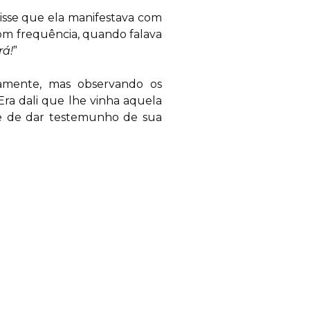
disse que ela manifestava com
com frequência, quando falava
rá!
”
osamente, mas observando os
Era dali que lhe vinha aquela
ade de dar testemunho de sua