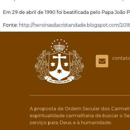
Em 29 de abril de 1990 foi beatificada pelo Papa João Pa
Fonte:
http://heroinasdacristandade.blogspot.com/20
contat
A proposta da Ordem Secular dos Carmelit
espiritualidade carmelitana de buscar o 
serviço para Deus e à humanidade.