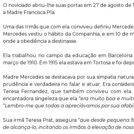
O noviciado abriu-lhe suas portas em 27 de agosto de 
a Madre Francisca Pla.
Uma das Irmãs que com ela conviveu definiu Mercede
Mercedes vestiu o hábito da Companhia, e em 10 de ma
onde a obediência a destinasse.
Ela trabalhou no campo da educação em Barcelona at
março de 1910. Em 1915 ela estava em Tortosa e foi de
Madre Mercedes se destacava por sua simpatia natural 
prudência e verdadeira no falar e atuar. Era conside
Teresa Fernandez, que também conviveu com ela. A
encantadora singeleza que ela “
era muito boa e muit
“
Lembro-me que todas a apreciávamos por sua afabil
Sua irmã Teresa Prat, assegura “
que desde pequena fo
de alcança-lo, incitando os irmãos à elevação de nos