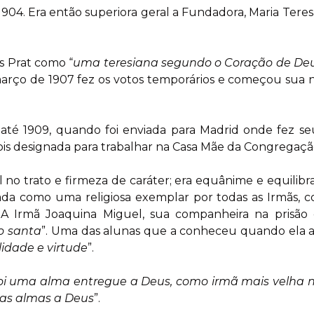
1904. Era então superiora geral a Fundadora, Maria Teres
s Prat como “
uma teresiana segundo o Coração de De
rço de 1907 fez os votos temporários e começou sua no
é 1909, quando foi enviada para Madrid onde fez seus
pois designada para trabalhar na Casa Mãe da Congregaçã
no trato e firmeza de caráter; era equânime e equilibr
rada como uma religiosa exemplar por todas as Irmãs, 
 Irmã Joaquina Miguel, sua companheira na prisão e
o santa
”. Uma das alunas que a conheceu quando ela as 
idade e virtude
”.
i uma alma entregue a Deus, como irmã mais velha no
sas almas a Deus
”.