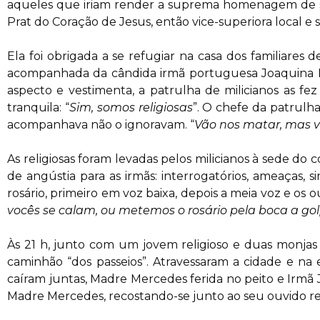
aqueles que iriam render a suprema homenagem de sua
Prat do Coração de Jesus, então vice-superiora local e 
Ela foi obrigada a se refugiar na casa dos familiares 
acompanhada da cândida irmã portuguesa Joaquina Mi
aspecto e vestimenta, a patrulha de milicianos as fe
tranquila: “
Sim, somos religiosas
”. O chefe da patrulh
acompanhava não o ignoravam. “
Vão nos matar, mas v
As religiosas foram levadas pelos milicianos à sede d
de angústia para as irmãs: interrogatórios, ameaças,
rosário, primeiro em voz baixa, depois a meia voz e os 
vocês se calam, ou metemos o rosário pela boca a go
Às 21 h, junto com um jovem religioso e duas monjas 
caminhão “dos passeios”. Atravessaram a cidade e na 
caíram juntas, Madre Mercedes ferida no peito e Irmã 
Madre Mercedes, recostando-se junto ao seu ouvido re