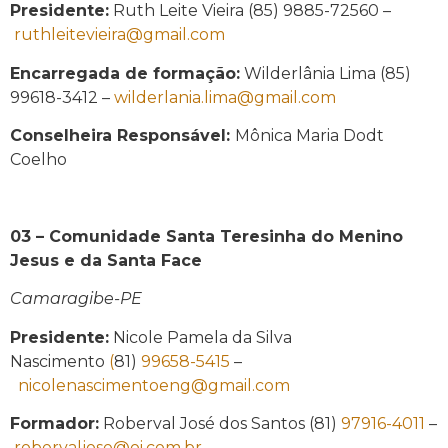
Presidente:
Ruth Leite Vieira (85) 9885-72560 –
ruthleitevieira@gmail.com
Encarregada de formação:
Wilderlânia Lima (85)
99618-3412 –
wilderlania.lima@gmail.com
Conselheira Responsável:
Mônica Maria Dodt
Coelho
03 – Comunidade Santa Teresinha do Menino
Jesus e da Santa Face
Camaragibe-PE
Presidente:
Nicole Pamela da Silva
Nascimento
(
81)
99658-5415
–
nicolenascimentoeng@gmail.com
Formador:
Roberval José dos Santos (81)
97916-4011
–
robervaljose@oi.com.br