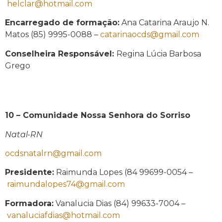
helclar@hotmail.com
Encarregado de formação:
Ana Catarina Araujo N.
Matos (85) 9995-0088 –
catarinaocds@gmail.com
Conselheira Responsável:
Regina Lúcia Barbosa
Grego
10 – Comunidade Nossa Senhora do Sorriso
Natal-RN
ocdsnatalrn@gmail.com
Presidente:
Raimunda Lopes (84 99699-0054 –
raimundalopes74@gmail.com
Formadora:
Vanalucia Dias (84) 99633-7004 –
vanaluciafdias@hotmail.com