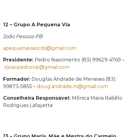
12 – Grupo A Pequena Via
João Pessoa-PB
apequenaviaocds@gmail.com
Presidente:
Pedro Nascimento (83) 99629-4769 –
ojoaopedronp@gmail.com
Formador:
Douglas Andrade de Meneses (83)
99873-5855 –
doug.andrade.m@gmail.com
Conselheira Responsável:
Mônica Maria Rabêlo
Rodrigues Lafayette
13 –
Grupo Maria, Mãe e Mestra do Carmelo