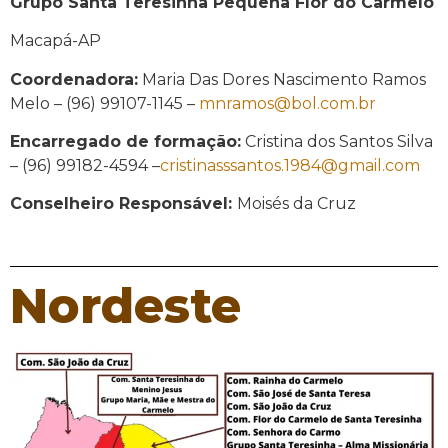
Grupo Santa Teresinha Pequena Flor do Carmelo
Macapá-AP
Coordenadora:
Maria Das Dores Nascimento Ramos
Melo – (96) 99107-1145 –
mnramos@bol.com.br
Encarregado de formação:
Cristina dos Santos Silva
– (96) 99182-4594 –
cristinasssantos.1984@gmail.com
Conselheiro Responsável:
Moisés da Cruz
Nordeste