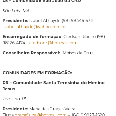
05 – Comunidade São João da Cruz
São Luís- MA
Presidente:
Izabel Athayde (98) 98446-6711 –
izabel.athayde@yahoo.com.br
Encarregado de formação:
Cledson Ribeiro (98)
98126-4174 –
cledsonr@hotmail.com
Conselheiro Responsável:
Moisés da Cruz
COMUNIDADES EM FORMAÇÃO:
06 – Comunidade Santa Teresinha do Menino
Jesus
Teresina-PI
Presidente:
Maria das Graças Vieira
Fiuza
gracafiuza@hotmail.com
– (86) 9.9927-1628