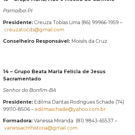
Parnaíba-PI
Presidente:
Creuza Tobias Lima (86) 99966-1959 –
creuzatocds@gmail.com
Conselheiro Responsável:
Moisés da Cruz
14 – Grupo Beata Maria Felícia de Jesus
Sacramentado
Senhor do Bonfim-BA
Presidente:
Edilma Dantas Rodrigues Schade (74)
99110-8506 –
edilmaschade@yahoo.com.br
Formadora:
Vanessa Miranda (81) 9843-65537 –
vanessacmhistoria@gmail.com