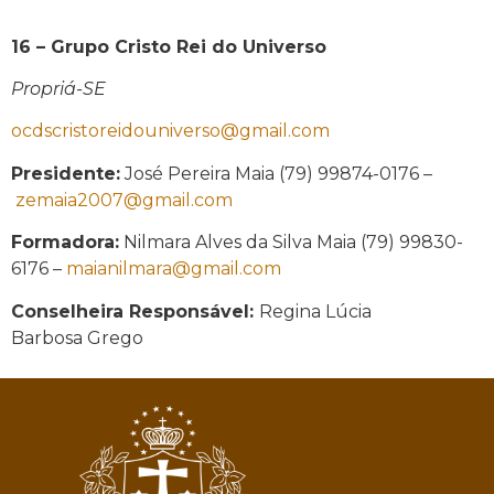
16 – Grupo Cristo Rei do Universo
Propriá-SE
ocdscristoreidouniverso@gmail.com
Presidente:
José Pereira Maia (79) 99874-0176 –
zemaia2007@gmail.com
Formadora:
Nilmara Alves da Silva Maia (79) 99830-
6176 –
maianilmara@gmail.com
Conselheira Responsável:
Regina Lúcia
Barbosa Grego