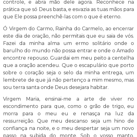
controle, e abra mão dele agora. Reconhece na
prática que só Deus basta, e esvazia as tuas mãos para
que Ele possa preenchê-las com o que é eterno.
Ó Virgem do Carmo, Rainha do Carmelo, ao encerrar
este dia de oração, não permitais que eu saia de vós.
Fazei da minha alma um ermo solitário onde o
barulho do mundo não possa entrar e onde o Amado
encontre repouso. Guardai em meu peito a centelha
que a oração acendeu. Que o escapulário que porto
sobre o coração seja o selo da minha entrega, um
lembrete de que já não pertenço a mim mesmo, mas
sou terra santa onde Deus desejara habitar.
Virgem Maria, ensinai-me a arte de viver no
escondimento para que, como o grão de trigo, eu
morra para o meu eu e renasça na luz da
ressurreição. Que meu descanso seja um hino de
confiança na noite, e o meu despertar seja um novo
passo na subida do monte. Sob o vosso manto,