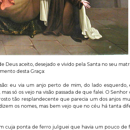
e Deus aceito, desejado e vivido pela Santa no seu matri
imento desta Graça:
isão: eu via um anjo perto de mim, do lado esquerdo,
as só os vejo na visão passada de que falei. O Senhor q
osto tão resplandecente que parecia um dos anjos mui
izem os nomes, mas bem vejo que no céu há tanta dife
m cuja ponta de ferro julguei que havia um pouco de f