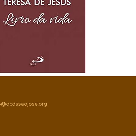
o@ocdssaojose.org