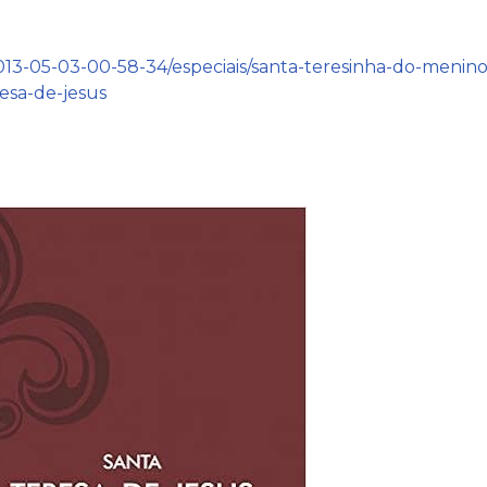
13-05-03-00-58-34/especiais/santa-teresinha-do-menino
esa-de-jesus