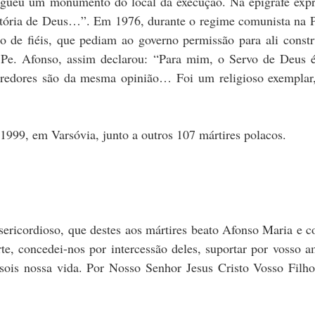
gueu um monumento do local da execução. Na epígrafe expres
ória de Deus…”. Em 1976, durante o regime comunista na Po
de fiéis, que pediam ao governo permissão para ali constr
 Pe. Afonso, assim declarou: “Para mim, o Servo de Deus
arredores são da mesma opinião… Foi um religioso exempl
 1999, em Varsóvia, junto a outros 107 mártires polacos.
sericordioso, que destes aos mártires beato Afonso Maria e c
rte, concedei-nos por intercessão deles, suportar por vosso a
sois nossa vida. Por Nosso Senhor Jesus Cristo Vosso Filho