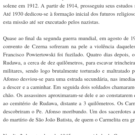
solene em 1912. A partir de 1914, prosseguiu seus estudos 
Até 1930 dedicou-se à formação inicial dos futuros religi
esta missão até ser executado pelos nazistas.
Quase ao final da segunda guerra mundial, em agosto de 19
convento de Czerna sofreram na pele a violência daquele
Francisco Powiertowski foi fuzilado. Quatro dias depois, o
Rudawa, a cerca de dez quilômetros, para escavar trincheir
militares, sendo logo brutalmente torturado e maltratado 
Afonso desviou-se para uma estrada secundária, nas imed
a descer e a caminhar. Em seguida dois soldados chamaram-n
chão. Os assassinos aproximaram-se dele e ao constatarem 
ao cemitério de Rudawa, distante a 3 quilômetros. Os Car
descobriram o Pe. Afonso moribundo. Um dos sacerdotes ain
do martírio de São João Batista, de quem o Carmelita era g